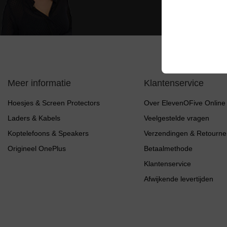
Meer informatie
Klantenservice
Hoesjes & Screen Protectors
Over ElevenOFive Online
Laders & Kabels
Veelgestelde vragen
Koptelefoons & Speakers
Verzendingen & Retourne
Origineel OnePlus
Betaalmethode
Klantenservice
Afwijkende levertijden