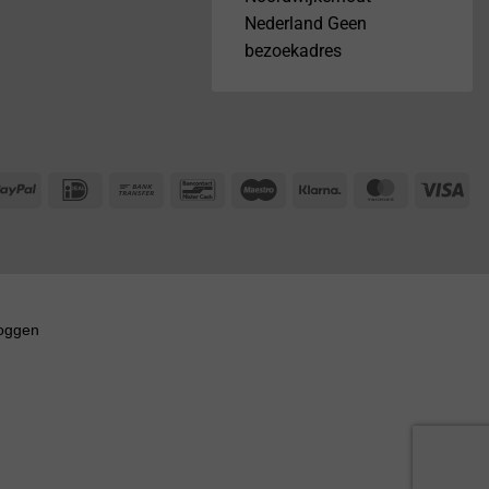
Nederland Geen
bezoekadres
PayPal
IDeal
Bank
Bancontact
Maestro
Klarna
MasterCar
Vis
Transfer
loggen