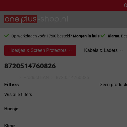
O
Ga
naar
inhoud
Op werkdagen vóór 17:00 besteld?
Morgen in huis!
Klarna.
Bet
Hoesjes & Screen Protectors
Kabels & Laders
8720514760826
Home
>
Product EAN
>
8720514760826
Filters
Geen producte
Wis alle filters
Hoesje
Kleur