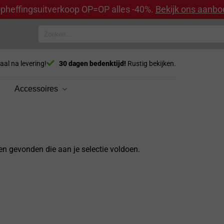
pheffingsuitverkoop OP=OP alles -40%.
Bekijk ons aanbo
Zoeken
naar:
aal na levering!
30 dagen bedenktijd!
Rustig bekijken.
Accessoires
n gevonden die aan je selectie voldoen.