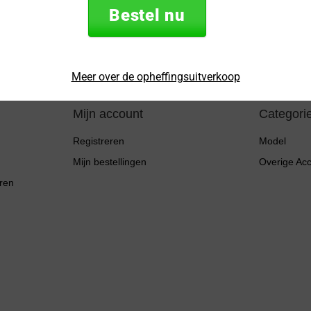
mailadres
Bestel nu
* Lees hier de wettel
Meer over de opheffingsuitverkoop
Mijn account
Categori
Registreren
Model
Mijn bestellingen
Overige Ac
ren