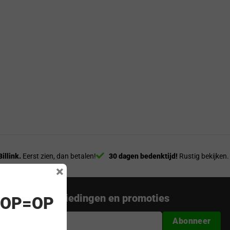
Billink.
Eerst zien, dan betalen!
30 dagen bedenktijd!
Rustig bekijken.
×
nieuwste aanbiedingen en promoties
! OP=OP
Abonneer