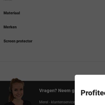
Materiaal
Merken
Screen protector
Vragen? Neem gerust contact 
Profit
Merel - klantenservice