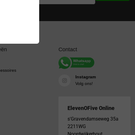
ijke beperkingen
eën
Contact
cessoires
Instagram
Volg ons!
ElevenOFive Online
s'Gravendamseweg 35a
2211WG
Noordwijkerhout