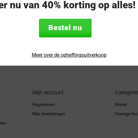
eer nu van 40% korting op alles
op!
Volg ons
Ontvang de 
Bestel nu
E-
mailadres
* Lees hier de wettel
Meer over de opheffingsuitverkoop
Mijn account
Categori
Registreren
Model
Mijn bestellingen
Overige Ac
ren