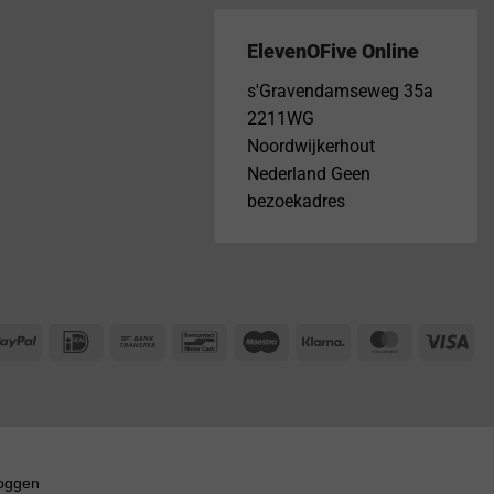
ElevenOFive Online
s'Gravendamseweg 35a
2211WG
Noordwijkerhout
Nederland Geen
bezoekadres
PayPal
IDeal
Bank
Bancontact
Maestro
Klarna
MasterCar
Vis
Transfer
loggen