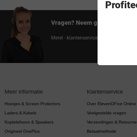
Profit
Vragen? Neem gerust contact 
Merel - klantenservice
Meer informatie
Klantenservice
Hoesjes & Screen Protectors
Over ElevenOFive Online
Laders & Kabels
Veelgestelde vragen
Koptelefoons & Speakers
Verzendingen & Retourne
Origineel OnePlus
Betaalmethode