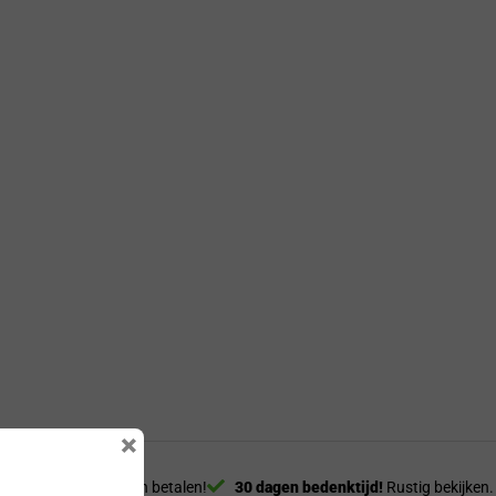
×
Billink.
Eerst zien, dan betalen!
30 dagen bedenktijd!
Rustig bekijken.