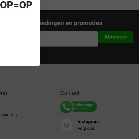
! OP=OP
nieuwste aanbiedingen en promoties
Abonneer
ijke beperkingen
eën
Contact
cessoires
Instagram
Volg ons!