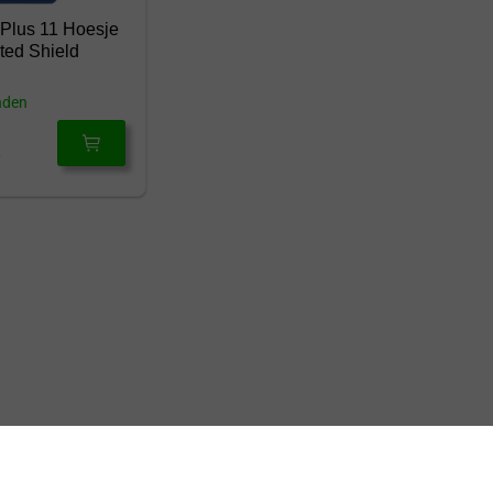
ePlus 11 Hoesje
ted Shield
nden
Op werkdagen vóór 17:00 besteld?
Direct verzonden!