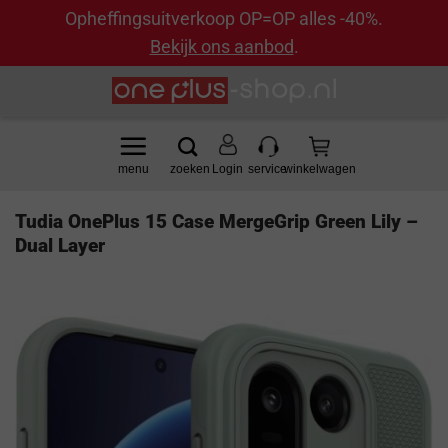
Opheffingsuitverkoop OP=OP alles -40%.
Bekijk ons aanbod
.
Ga
naar
inhoud
Login
Tudia OnePlus 15 Case MergeGrip Green Lily –
Dual Layer