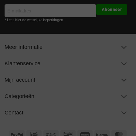
E-
Abonneer
mailadres
* Lees hier de wettelijke beperkingen
Meer informatie
Klantenservice
Mijn account
Categorieën
Contact
PayPal
IDeal
Bank
Bancontact
Maestro
Klarna
Maste