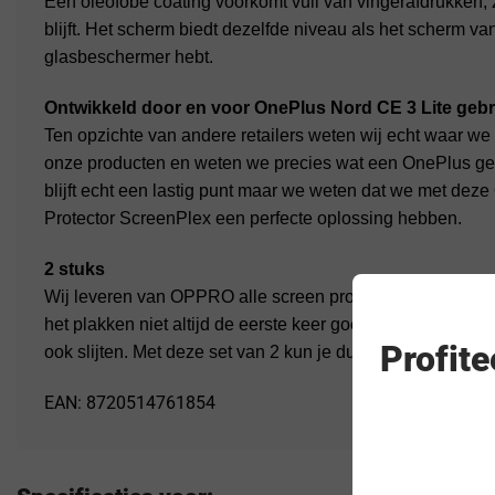
Een oleofobe coating voorkomt vuil van vingerafdrukken, z
blijft. Het scherm biedt dezelfde niveau als het scherm v
glasbeschermer hebt.
Ontwikkeld door en voor OnePlus Nord CE 3 Lite gebr
Ten opzichte van andere retailers weten wij echt waar we 
onze producten en weten we precies wat een OnePlus gebr
blijft echt een lastig punt maar we weten dat we met d
Protector ScreenPlex een perfecte oplossing hebben.
2 stuks
Wij leveren van OPPRO alle screen protectors in setjes 
het plakken niet altijd de eerste keer goed gaat. Tevens za
Profit
ook slijten. Met deze set van 2 kun je dus voorlopig voorr
EAN: 8720514761854