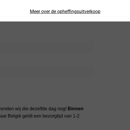
Meer over de opheffingsuitverkoop
d Glas Screen Protector (2 st.)
zenden wij die dezelfde dag nog!
Binnen
ar België geldt een bezorgtijd van 1-2