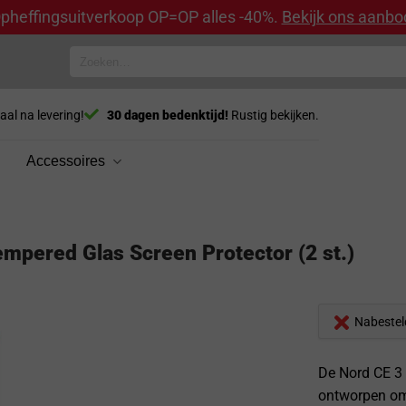
pheffingsuitverkoop OP=OP alles -40%.
Bekijk ons aanbo
Zoeken
naar:
aal na levering!
30 dagen bedenktijd!
Rustig bekijken.
Accessoires
mpered Glas Screen Protector (2 st.)
Nabestel
De Nord CE 3 
ontworpen om 