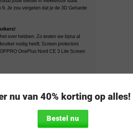
odat jouw toestel in vlekkeloze staat
an 9. Je zou vergeten dat je de 3D Geharde
uikers!
het over hebben. Zo testen we bijna al
uiker nodig heeft. Screen protectors
eze OPPRO OnePlus Nord CE 3 Lite Screen
van 2! Waarom? Omdat ook wij weten dat
l een screen protector na verloop van tijd
eer nu van 40% korting op alles
uit en ben je vele malen goedkoper uit!
Bestel nu