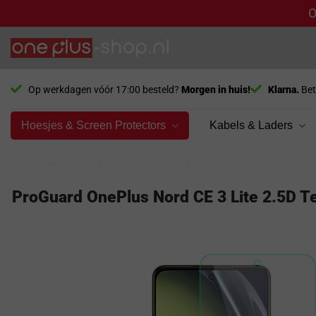
O
Ga
naar
inhoud
Op werkdagen vóór 17:00 besteld?
Morgen in huis!
Klarna.
Bet
Hoesjes & Screen Protectors
Kabels & Laders
Home
>
Model
>
Nord CE 3 Lite
>
Screen Protector
ProGuard OnePlus Nord CE 3 Lite 2.5D Te