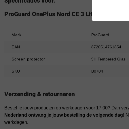
Specificaties voor:
ProGuard OnePlus Nord CE 3 Lite 2.5D Tempere
Merk
ProGuard
EAN
8720514761854
Screen protector
9H Tempered Glas
SKU
B0704
Verzending & retourneren
Bestel je jouw producten op werkdagen voor 17:00? Dan ver
Nederland ontvang je jouw bestelling de volgende dag!
Na
werkdagen.