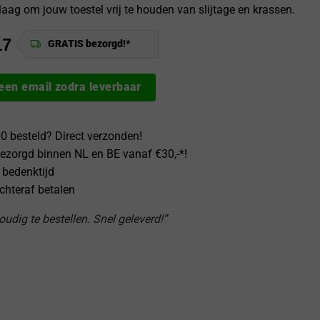
aag om jouw toestel vrij te houden van slijtage en krassen.
17
GRATIS bezorgd!*
 een email zodra leverbaar
0 besteld? Direct verzonden!
ezorgd binnen NL en BE vanaf €30,-*!
 bedenktijd
achteraf betalen
udig te bestellen. Snel geleverd!”