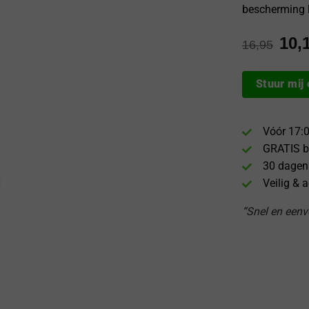
bescherming l
10,
16,95
Stuur mij
Vóór 17:0
GRATIS b
30 dagen
Veilig & 
“Snel en eenvo